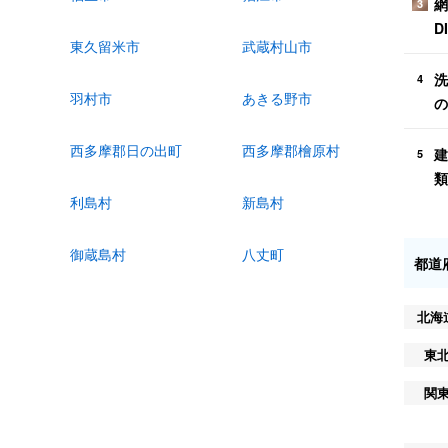
網
3
D
東久留米市
武蔵村山市
洗
4
羽村市
あきる野市
の
西多摩郡日の出町
西多摩郡檜原村
建
5
類
利島村
新島村
御蔵島村
八丈町
都道
北海
東
関