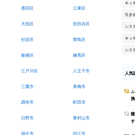
キッ
墨田区
江東区
引き
大田区
世田谷区
シス
キッ
杉並区
豊島区
シス
板橋区
練馬区
江戸川区
八王子市
人気
三鷹市
青梅市
ふ
1
換
調布市
町田市
蝶
2
日野市
東村山市
す
福生市
狛江市