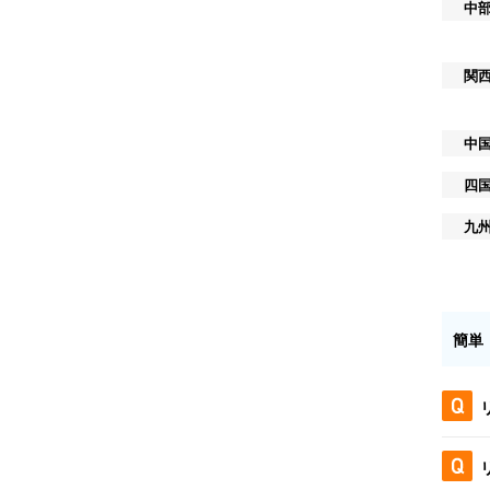
中
関
中
四
九
簡単