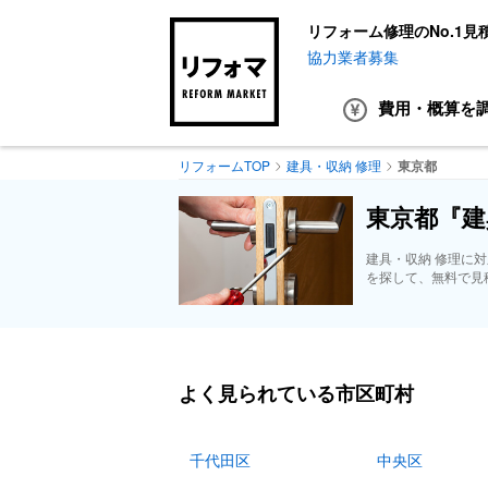
リフォーム修理のNo.1見
協力業者募集
費用・概算
を
リフォームTOP
建具・収納 修理
東京都
東京都『建
建具・収納 修理に
を探して、無料で見
よく見られている市区町村
千代田区
中央区