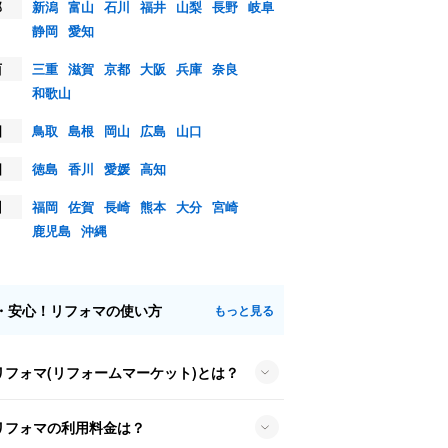
部
新潟
富山
石川
福井
山梨
長野
岐阜
静岡
愛知
西
三重
滋賀
京都
大阪
兵庫
奈良
和歌山
国
鳥取
島根
岡山
広島
山口
国
徳島
香川
愛媛
高知
州
福岡
佐賀
長崎
熊本
大分
宮崎
鹿児島
沖縄
・安心！リフォマの使い方
もっと見る
リフォマ(リフォームマーケット)とは？
リフォマの利用料金は？