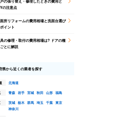
戸の張り替え・修理したときの費用と
IYの注意点
面所リフォームの費用相場と洗面台選び
ポイント
具の修理・取付の費用相場は? ドアの種
ごとに解説
府県から近くの業者を探す
道
北海道
北
青森
岩手
宮城
秋田
山形
福島
東
茨城
栃木
群馬
埼玉
千葉
東京
神奈川