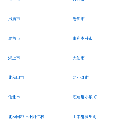
男鹿市
湯沢市
鹿角市
由利本荘市
潟上市
大仙市
北秋田市
にかほ市
仙北市
鹿角郡小坂町
北秋田郡上小阿仁村
山本郡藤里町