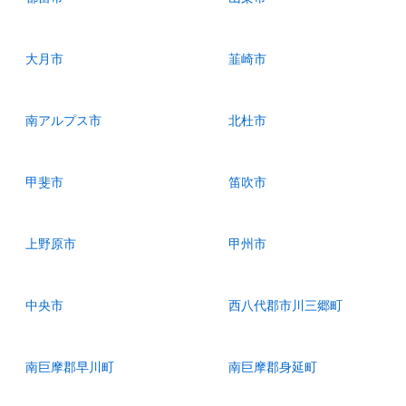
大月市
韮崎市
南アルプス市
北杜市
甲斐市
笛吹市
上野原市
甲州市
中央市
西八代郡市川三郷町
南巨摩郡早川町
南巨摩郡身延町