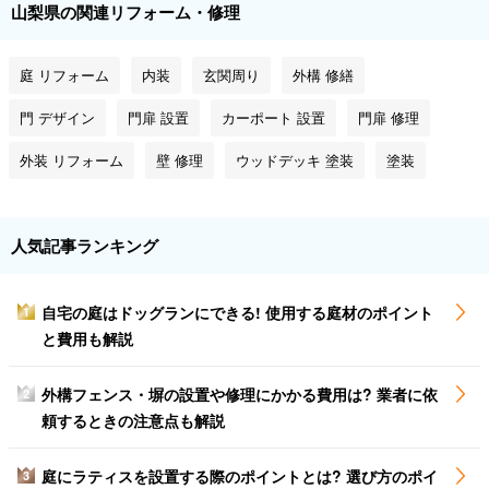
山梨県の関連リフォーム・修理
庭 リフォーム
内装
玄関周り
外構 修繕
門 デザイン
門扉 設置
カーポート 設置
門扉 修理
外装 リフォーム
壁 修理
ウッドデッキ 塗装
塗装
人気記事ランキング
自宅の庭はドッグランにできる! 使用する庭材のポイント
1
と費用も解説
外構フェンス・塀の設置や修理にかかる費用は? 業者に依
2
頼するときの注意点も解説
庭にラティスを設置する際のポイントとは? 選び方のポイ
3