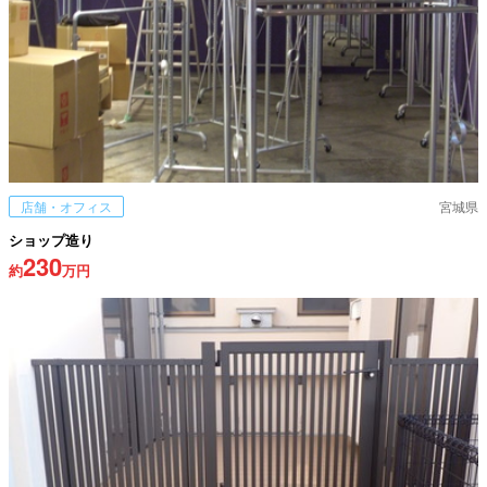
店舗・オフィス
宮城県
ショップ造り
230
約
万円