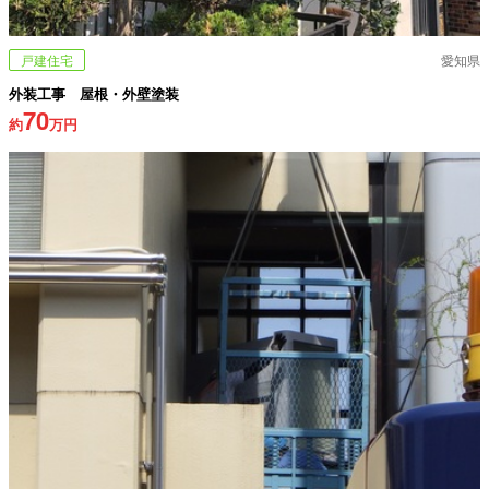
戸建住宅
愛知県
外装工事 屋根・外壁塗装
70
約
万円