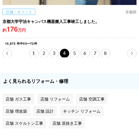
店舗・オフィス
京都府
京都大学宇治キャンパス機器搬入工事竣工しました。
176
約
万円
10,873
件中
55
〜
72
件
1
2
3
4
5
6
7
8
よく見られるリフォーム・修理
店舗 ガス工事
店舗 リフォーム
店舗 空調工事
店舗 増改築
店舗 設計
キッチン リフォーム
店舗 スケルトン工事
店舗 居抜き工事