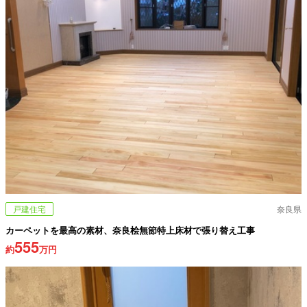
戸建住宅
奈良県
カーペットを最高の素材、奈良桧無節特上床材で張り替え工事
555
約
万円