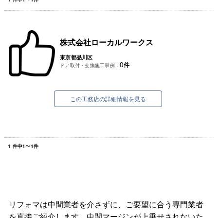
株式会社ローカルワークス
東京都品川区
0
件
ドア取付・交換施工事例：
この工務店の詳細情報を見る
1
件中
1
〜
1
件
リフォマは中間業者を介さずに、ご要望に合う専門業者
を直接ご紹介します。中間マージンが上乗せされないた