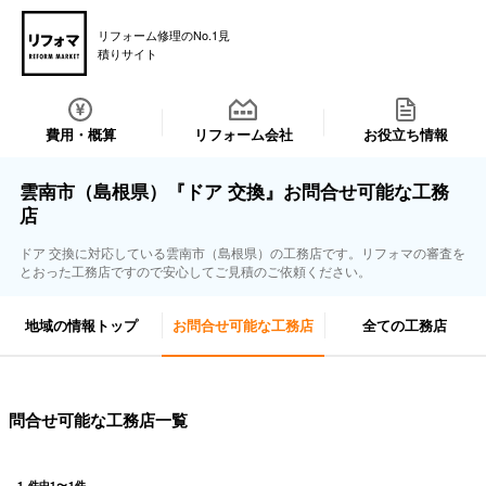
リフォーム修理のNo.1見
積りサイト
費用・概算
リフォーム会社
お役立ち情報
雲南市（島根県）『ドア 交換』お問合せ可能な工務
店
ドア 交換に対応している雲南市（島根県）の工務店です。リフォマの審査を
とおった工務店ですので安心してご見積のご依頼ください。
地域の情報トップ
お問合せ可能な工務店
全ての工務店
問合せ可能な工務店一覧
1
件中
1
〜
1
件