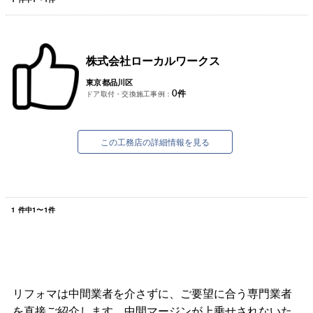
株式会社ローカルワークス
東京都品川区
0
件
ドア取付・交換施工事例：
この工務店の詳細情報を見る
1
件中
1
〜
1
件
リフォマは中間業者を介さずに、ご要望に合う専門業者
を直接ご紹介します。中間マージンが上乗せされないた