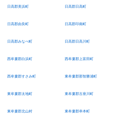
日高郡美浜町
日高郡日高町
日高郡由良町
日高郡印南町
日高郡みなべ町
日高郡日高川町
西牟婁郡白浜町
西牟婁郡上富田町
西牟婁郡すさみ町
東牟婁郡那智勝浦町
東牟婁郡太地町
東牟婁郡古座川町
東牟婁郡北山村
東牟婁郡串本町