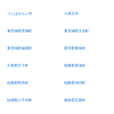
つくばみらい市
小美玉市
東茨城郡茨城町
東茨城郡大洗町
東茨城郡城里町
那珂郡東海村
久慈郡大子町
稲敷郡美浦村
稲敷郡阿見町
稲敷郡河内町
結城郡八千代町
猿島郡五霞村