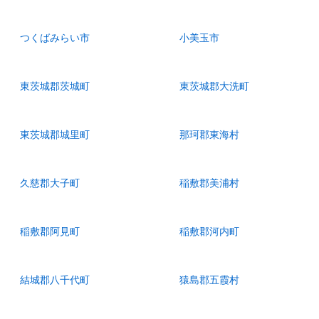
つくばみらい市
小美玉市
東茨城郡茨城町
東茨城郡大洗町
東茨城郡城里町
那珂郡東海村
久慈郡大子町
稲敷郡美浦村
稲敷郡阿見町
稲敷郡河内町
結城郡八千代町
猿島郡五霞村