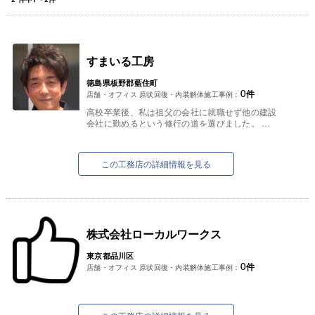
すまいる工房
徳島県板野郡藍住町
0
件
店舗・オフィス 原状回復・内装解体施工事例：
高校卒業後、私は祖父の会社に就職せず他の建設
会社に勤めるという修行の道を選びました。
当時の建設業界は本当に厳しく、親方にも毎日の
ように怒られ、指導も受け教わり...
この工務店の詳細情報を見る
株式会社ローカルワークス
東京都品川区
0
件
店舗・オフィス 原状回復・内装解体施工事例：