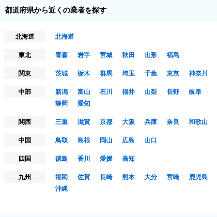
都道府県から近くの業者を探す
北海道
北海道
東北
青森
岩手
宮城
秋田
山形
福島
関東
茨城
栃木
群馬
埼玉
千葉
東京
神奈川
中部
新潟
富山
石川
福井
山梨
長野
岐阜
静岡
愛知
関西
三重
滋賀
京都
大阪
兵庫
奈良
和歌山
中国
鳥取
島根
岡山
広島
山口
四国
徳島
香川
愛媛
高知
九州
福岡
佐賀
長崎
熊本
大分
宮崎
鹿児島
沖縄