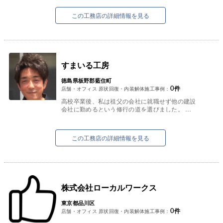
承るようになりました。
元々が電...
この工務店の詳細情報を見る
すまいる工房
徳島県板野郡藍住町
0
件
店舗・オフィス 原状回復・内装解体施工事例：
高校卒業後、私は祖父の会社に就職せず他の建設
会社に勤めるという修行の道を選びました。
当時の建設業界は本当に厳しく、親方にも毎日の
ように怒られ、指導も受け教わり...
この工務店の詳細情報を見る
株式会社ローカルワークス
東京都品川区
0
件
店舗・オフィス 原状回復・内装解体施工事例：