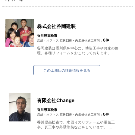
株式会社谷岡建装
香川県高松市
0
件
店舗・オフィス 原状回復・内装解体施工事例：
谷岡建装は香川県を中心に、塗装工事やお家の修
理、各種リフォームをおこなっております。
最近では、特に外壁の塗装工事やお家の修理な
ど、メンテナンスのご依頼がありが...
この工務店の詳細情報を見る
有限会社Change
香川県高松市
0
件
店舗・オフィス 原状回復・内装解体施工事例：
香川県高松市で、水回りのリフォームや電気工
事、瓦工事や外壁塗装などをしています。
一昨年前からは遺品整理や粗大ごみの処分なども