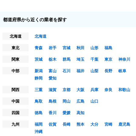
都道府県から近くの業者を探す
北海道
北海道
東北
青森
岩手
宮城
秋田
山形
福島
関東
茨城
栃木
群馬
埼玉
千葉
東京
神奈川
中部
新潟
富山
石川
福井
山梨
長野
岐阜
静岡
愛知
関西
三重
滋賀
京都
大阪
兵庫
奈良
和歌山
中国
鳥取
島根
岡山
広島
山口
四国
徳島
香川
愛媛
高知
九州
福岡
佐賀
長崎
熊本
大分
宮崎
鹿児島
沖縄