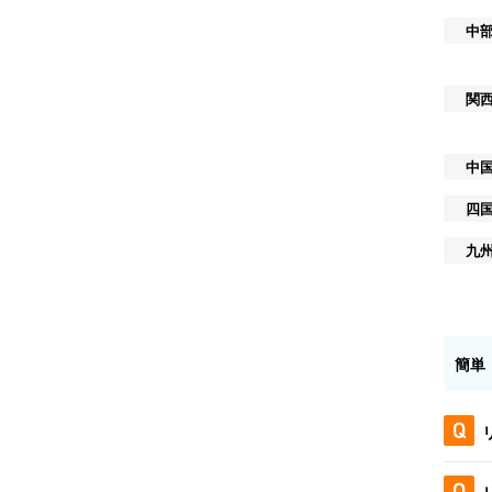
中
関
中
四
九
簡単