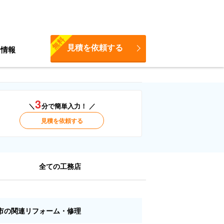
無料
見積を依頼する
ち情報
3
＼
分で簡単入力！ ／
見積を依頼する
全ての工務店
市の関連リフォーム・修理