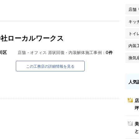
店舗
キッ
トイ
会社ローカルワークス
内装
川区
店舗・オフィス 原状回復・内装解体施工事例：
0
件
換気
この工務店の詳細情報を見る
人気
店
1
坪
美
2