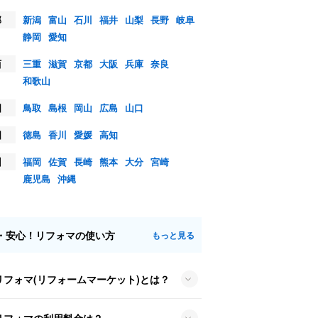
部
新潟
富山
石川
福井
山梨
長野
岐阜
静岡
愛知
西
三重
滋賀
京都
大阪
兵庫
奈良
和歌山
国
鳥取
島根
岡山
広島
山口
国
徳島
香川
愛媛
高知
州
福岡
佐賀
長崎
熊本
大分
宮崎
鹿児島
沖縄
・安心！リフォマの使い方
もっと見る
リフォマ(リフォームマーケット)とは？