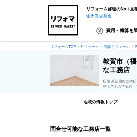
リフォーム修理のNo.1見
協力業者募集
費用・概算
を
リフォームTOP
リフォーム
店舗 リフォーム
敦賀市（福
な工務店
店舗 原状回復に対
務店ですので安心し
地域の情報トップ
問合せ可能な工務店一覧