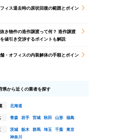
フィス退去時の原状回復の範囲とポイン
抜き物件の造作譲渡って何？ 造作譲渡
を値引き交渉するポイントも解説
舗・オフィスの内装解体の手順とポイン
府県から近くの業者を探す
道
北海道
北
青森
岩手
宮城
秋田
山形
福島
東
茨城
栃木
群馬
埼玉
千葉
東京
神奈川