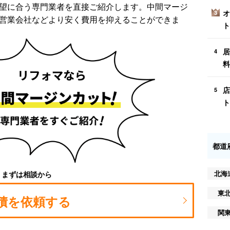
望に合う専門業者を直接ご紹介します。中間マージ
オ
3
営業会社などより安く費用を抑えることができま
ト
居
4
料
店
5
ト
都道
北海
まずは相談から
東
積を依頼する
関