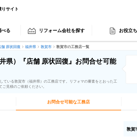
積りサイト
調べる
リフォーム会社
を探す
お役立
店舗 原状回復
福井県
敦賀市
敦賀市の工務店一覧
井県）『店舗 原状回復』お問合せ可能
応している敦賀市（福井県）の工務店です。リフォマの審査をとおった工
てご見積のご依頼ください。
お問合せ可能な工務店
敦賀