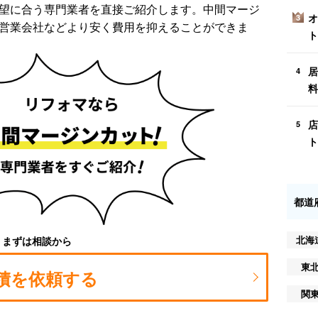
望に合う専門業者を直接ご紹介します。中間マージ
オ
3
営業会社などより安く費用を抑えることができま
ト
居
4
料
店
5
ト
都道
北海
まずは相談から
東
積を依頼する
関