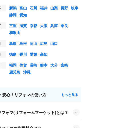
部
新潟
富山
石川
福井
山梨
長野
岐阜
静岡
愛知
西
三重
滋賀
京都
大阪
兵庫
奈良
和歌山
国
鳥取
島根
岡山
広島
山口
国
徳島
香川
愛媛
高知
州
福岡
佐賀
長崎
熊本
大分
宮崎
鹿児島
沖縄
・安心！リフォマの使い方
もっと見る
リフォマ(リフォームマーケット)とは？