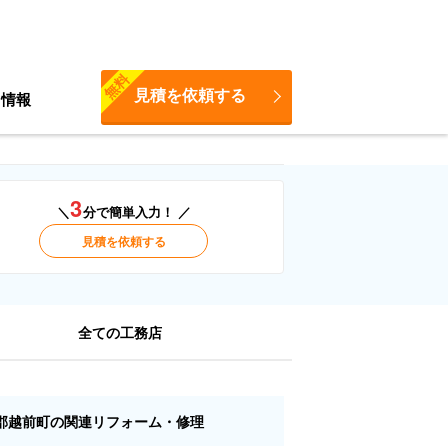
無料
見積を依頼する
ち情報
3
＼
分で簡単入力！ ／
見積を依頼する
全ての工務店
郡越前町の関連リフォーム・修理