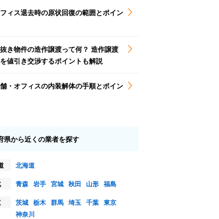
フィス退去時の原状回復の範囲とポイン
抜き物件の造作譲渡って何？ 造作譲渡
を値引き交渉するポイントも解説
舗・オフィスの内装解体の手順とポイン
府県から近くの業者を探す
道
北海道
北
青森
岩手
宮城
秋田
山形
福島
東
茨城
栃木
群馬
埼玉
千葉
東京
神奈川