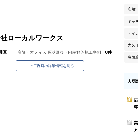
店舗
キッ
トイ
会社ローカルワークス
内装
川区
店舗・オフィス 原状回復・内装解体施工事例：
0
件
換気
この工務店の詳細情報を見る
人気
店
1
坪
美
2