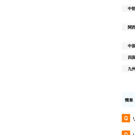
中
関
中
四
九
簡単