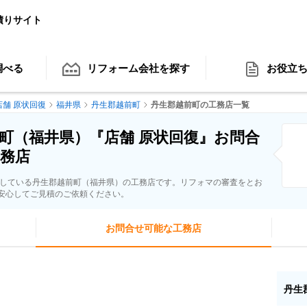
積りサイト
調べる
リフォーム会社
を探す
お役立
店舗 原状回復
福井県
丹生郡越前町
丹生郡越前町の工務店一覧
町（福井県）『店舗 原状回復』お問合
務店
応している丹生郡越前町（福井県）の工務店です。リフォマの審査をとお
安心してご見積のご依頼ください。
お問合せ可能な工務店
丹生