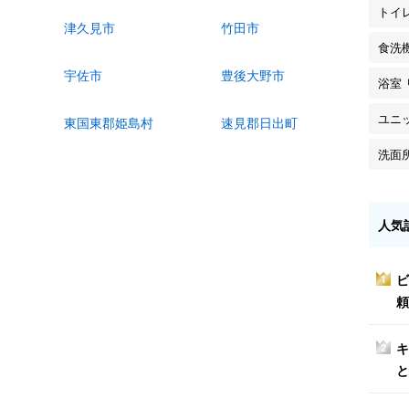
トイ
津久見市
竹田市
食洗
宇佐市
豊後大野市
浴室
ユニ
東国東郡姫島村
速見郡日出町
洗面
人気
ビ
1
頼
キ
2
と