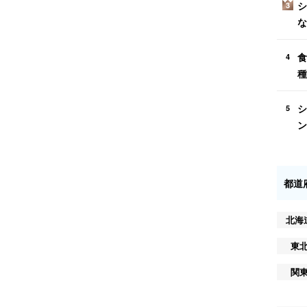
シ
3
な
食
4
種
シ
5
ン
都道
北海
東
関