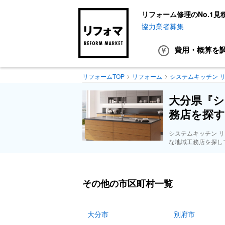
リフォーム修理のNo.1見
協力業者募集
費用・概算
を
リフォームTOP
リフォーム
システムキッチン 
大分県『シ
務店を探す
システムキッチン 
な地域工務店を探し
その他の市区町村一覧
大分市
別府市