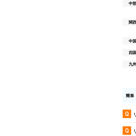
中
関
中
四
九
簡単