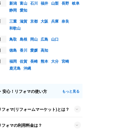
部
新潟
富山
石川
福井
山梨
長野
岐阜
静岡
愛知
西
三重
滋賀
京都
大阪
兵庫
奈良
和歌山
国
鳥取
島根
岡山
広島
山口
国
徳島
香川
愛媛
高知
州
福岡
佐賀
長崎
熊本
大分
宮崎
鹿児島
沖縄
・安心！リフォマの使い方
もっと見る
リフォマ(リフォームマーケット)とは？
リフォマの利用料金は？