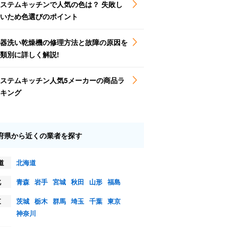
ステムキッチンで人気の色は？ 失敗し
いため色選びのポイント
器洗い乾燥機の修理方法と故障の原因を
類別に詳しく解説!
ステムキッチン人気5メーカーの商品ラ
キング
府県から近くの業者を探す
道
北海道
北
青森
岩手
宮城
秋田
山形
福島
東
茨城
栃木
群馬
埼玉
千葉
東京
神奈川