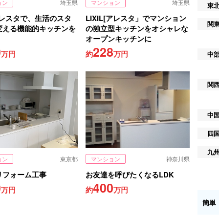
ョン
埼玉県
マンション
埼玉県
東
Lアレスタで、生活のスタ
LIXIL[アレスタ」でマンション
関
変える機能的キッチンを
の独立型キッチンをオシャレな
オープンキッチンに
0
228
万円
約
万円
中
関
中
四
九
ョン
東京都
マンション
神奈川県
リフォーム工事
お友達を呼びたくなるLDK
0
400
万円
約
万円
簡単