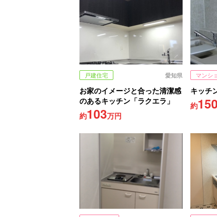
戸建住宅
愛知県
マンシ
お家のイメージと合った清潔感
キッチ
15
のあるキッチン「ラクエラ」
約
103
約
万円