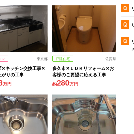
ョン
東京都
戸建住宅
佐賀県
区✕キッチン交換工事✕
多久市✕ＬＤＫリフォーム✕お
上がりの工事
客様のご要望に応える工事
8
280
万円
約
万円