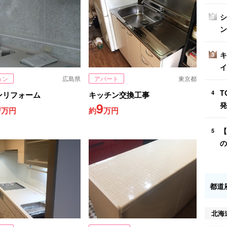
シ
2
ン
キ
3
イ
ョン
広島県
アパート
東京都
T
4
ンリフォーム
キッチン交換工事
0
9
発
万円
約
万円
【
5
の
都道
北海