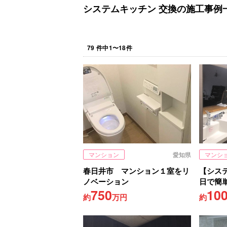
システムキッチン 交換の施工事例
79
件中
1
〜
18
件
マンション
愛知県
マンシ
春日井市 マンション１室をリ
【シス
ノベーション
日で簡
750
10
約
万円
約