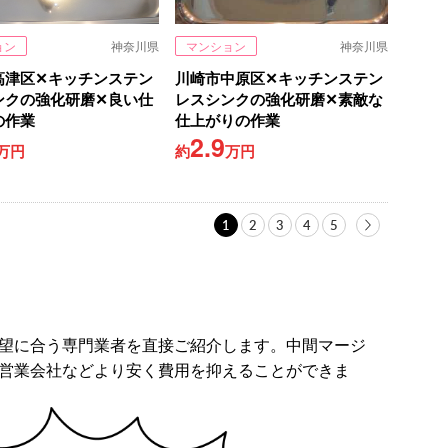
ョン
神奈川県
マンション
神奈川県
高津区✕キッチンステン
川崎市中原区✕キッチンステン
ンクの強化研磨✕良い仕
レスシンクの強化研磨✕素敵な
の作業
仕上がりの作業
2.9
万円
約
万円
1
2
3
4
5
望に合う専門業者を直接ご紹介します。中間マージ
営業会社などより安く費用を抑えることができま