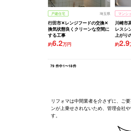
戸建住宅
埼玉県
マンシ
行田市✕レンジフードの交換✕
川崎市
換気状態良くクリーンな空間に
レスシ
する工事
上がり
6.2
2.9
約
万円
約
79
件中
1
〜
18
件
リフォマは中間業者を介さずに、ご要
ンが上乗せされないため、管理会社や
す。