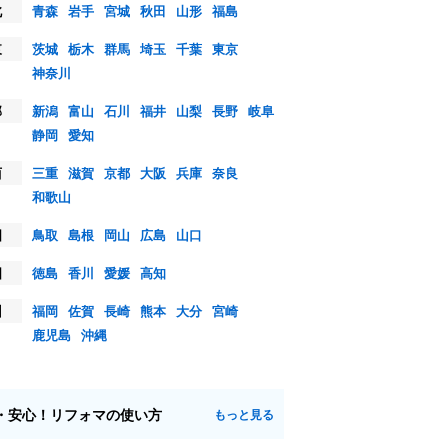
北
青森
岩手
宮城
秋田
山形
福島
東
茨城
栃木
群馬
埼玉
千葉
東京
神奈川
部
新潟
富山
石川
福井
山梨
長野
岐阜
静岡
愛知
西
三重
滋賀
京都
大阪
兵庫
奈良
和歌山
国
鳥取
島根
岡山
広島
山口
国
徳島
香川
愛媛
高知
州
福岡
佐賀
長崎
熊本
大分
宮崎
鹿児島
沖縄
・安心！リフォマの使い方
もっと見る