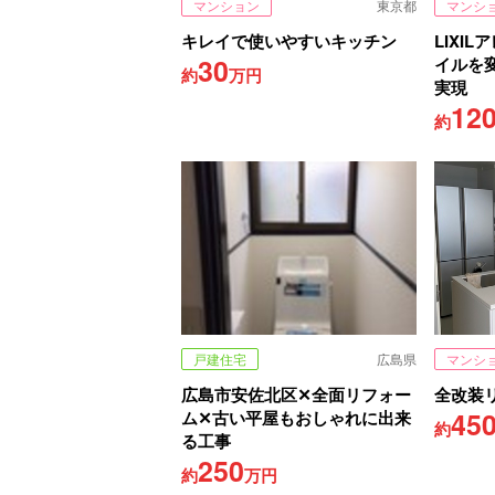
マンション
東京都
マンシ
キレイで使いやすいキッチン
LIXI
30
イルを
約
万円
実現
12
約
戸建住宅
広島県
マンシ
広島市安佐北区✕全面リフォー
全改装
45
ム✕古い平屋もおしゃれに出来
約
る工事
250
約
万円