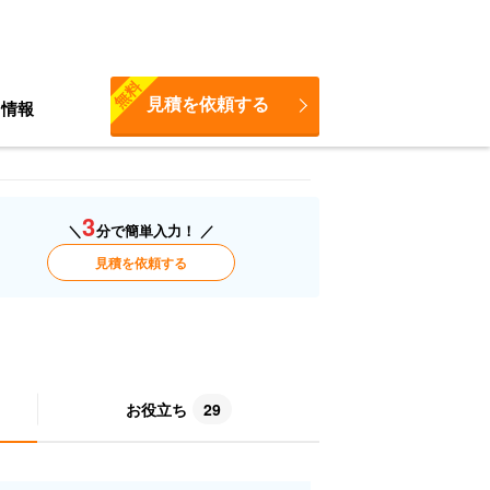
無料
見積を依頼する
ち情報
3
＼
分で簡単入力！ ／
見積を依頼する
お役立ち
29