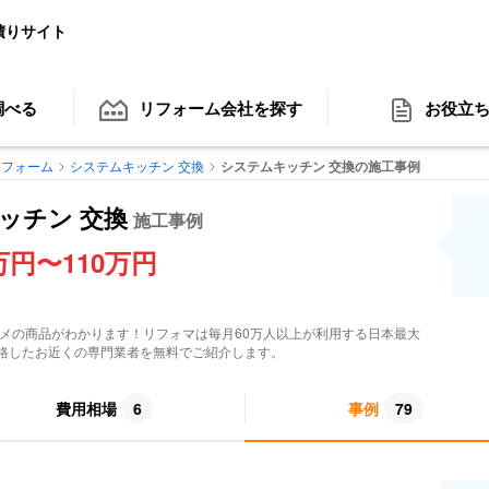
積りサイト
調べる
リフォーム会社
を探す
お役立
リフォーム
システムキッチン 交換
システムキッチン 交換の施工事例
ッチン 交換
施工事例
万円〜110万円
メの商品がわかります！リフォマは毎月60万人以上が利用する日本最大
格したお近くの専門業者を無料でご紹介します。
費用相場
6
事例
79