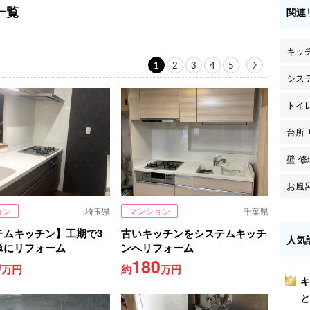
一覧
関連
キッ
1
2
3
4
5
シス
トイ
台所
壁 修
お風
ョン
埼玉県
マンション
千葉県
テムキッチン】工期で3
古いキッチンをシステムキッチ
人気
単にリフォーム
ンへリフォーム
0
180
万円
約
万円
キ
1
と