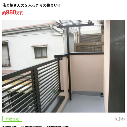
俺と嫁さんの２人っきりの住まい‼
980
約
万円
戸建住宅
東京都