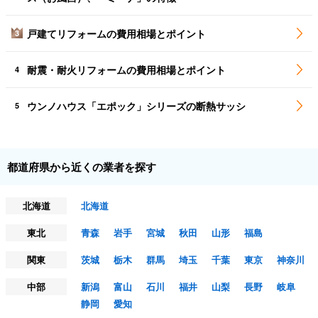
戸建てリフォームの費用相場とポイント
3
耐震・耐火リフォームの費用相場とポイント
4
ウンノハウス「エポック」シリーズの断熱サッシ
5
都道府県から近くの業者を探す
北海道
北海道
東北
青森
岩手
宮城
秋田
山形
福島
関東
茨城
栃木
群馬
埼玉
千葉
東京
神奈川
中部
新潟
富山
石川
福井
山梨
長野
岐阜
静岡
愛知