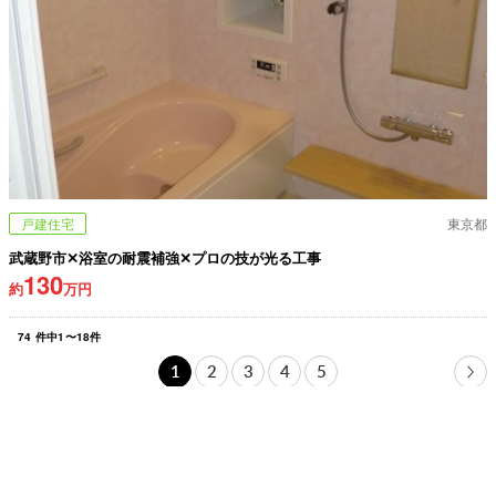
戸建住宅
東京都
武蔵野市✕浴室の耐震補強✕プロの技が光る工事
130
約
万円
74
件中
1
〜
18
件
1
2
3
4
5