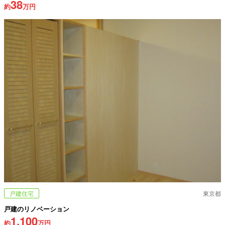
38
約
万円
戸建住宅
東京都
戸建のリノベーション
1,100
約
万円