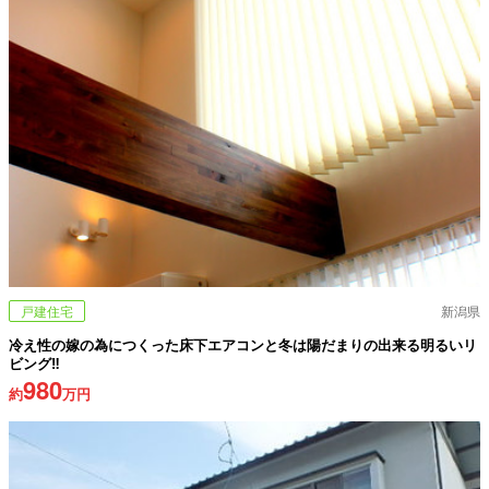
戸建住宅
新潟県
冷え性の嫁の為につくった床下エアコンと冬は陽だまりの出来る明るいリ
ビング‼
980
約
万円