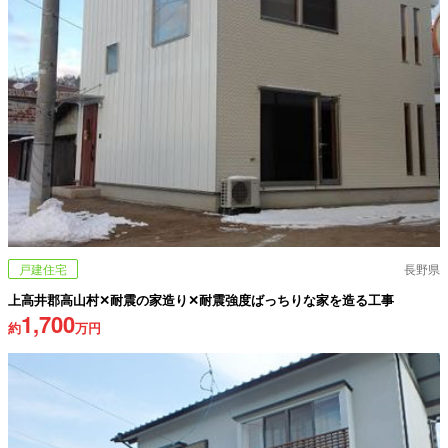
戸建住宅
長野県
上高井郡高山村✕耐震の家造り✕耐震強度ばっちりな家を造る工事
1,700
約
万円