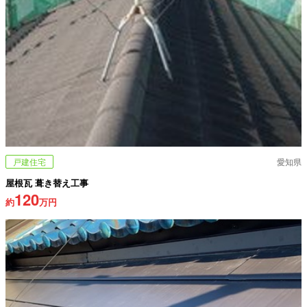
戸建住宅
愛知県
屋根瓦 葺き替え工事
120
約
万円