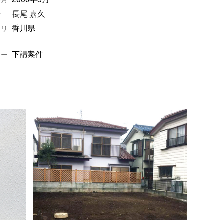
長尾 嘉久
者
香川県
エリ
下請案件
サー