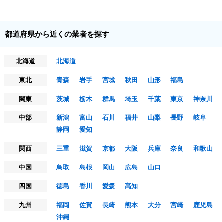
都道府県から近くの業者を探す
北海道
北海道
東北
青森
岩手
宮城
秋田
山形
福島
関東
茨城
栃木
群馬
埼玉
千葉
東京
神奈川
中部
新潟
富山
石川
福井
山梨
長野
岐阜
静岡
愛知
関西
三重
滋賀
京都
大阪
兵庫
奈良
和歌山
中国
鳥取
島根
岡山
広島
山口
四国
徳島
香川
愛媛
高知
九州
福岡
佐賀
長崎
熊本
大分
宮崎
鹿児島
沖縄