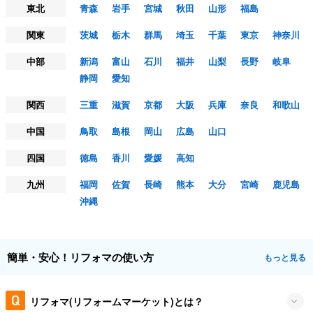
東北
青森
岩手
宮城
秋田
山形
福島
関東
茨城
栃木
群馬
埼玉
千葉
東京
神奈川
中部
新潟
富山
石川
福井
山梨
長野
岐阜
静岡
愛知
関西
三重
滋賀
京都
大阪
兵庫
奈良
和歌山
中国
鳥取
島根
岡山
広島
山口
四国
徳島
香川
愛媛
高知
九州
福岡
佐賀
長崎
熊本
大分
宮崎
鹿児島
沖縄
簡単・安心！リフォマの使い方
もっと見る
リフォマ(リフォームマーケット)とは？