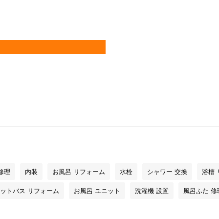
修理
内装
お風呂 リフォーム
水栓
シャワー 交換
浴槽
ットバス リフォーム
お風呂 ユニット
洗濯機 設置
風呂ふた 修