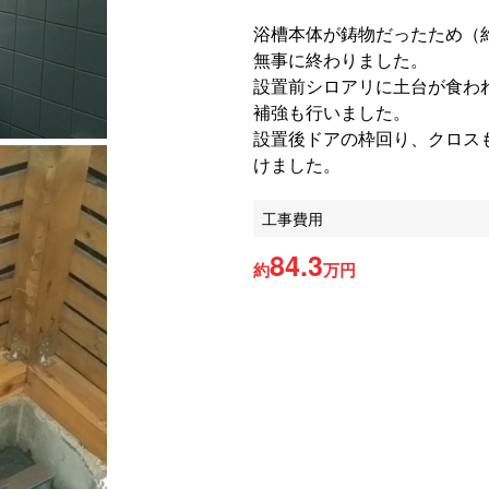
浴槽本体が鋳物だったため（約
無事に終わりました。
設置前シロアリに土台が食わ
補強も行いました。
設置後ドアの枠回り、クロス
けました。
工事費用
84.3
約
万円