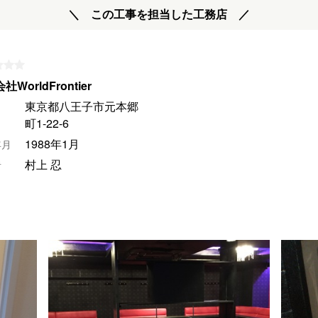
＼ この工事を担当した工務店 ／
WorldFrontier
東京都八王子市元本郷
町1-22-6
1988年1月
年月
村上 忍
者