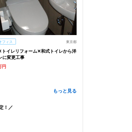
オフィス
東京都
✕トイレリフォーム✕和式トイレから洋
レに変更工事
万円
もっと見る
定！