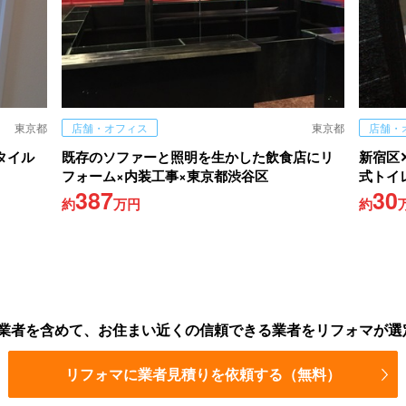
東京都
店舗・オフィス
東京都
店舗・
タイル
既存のソファーと照明を生かした飲食店にリ
新宿区
フォーム×内装工事×東京都渋谷区
式トイ
387
30
約
万円
約
業者を含めて、お住まい近くの信頼できる業者をリフォマが選
リフォマに業者見積りを依頼する（無料）