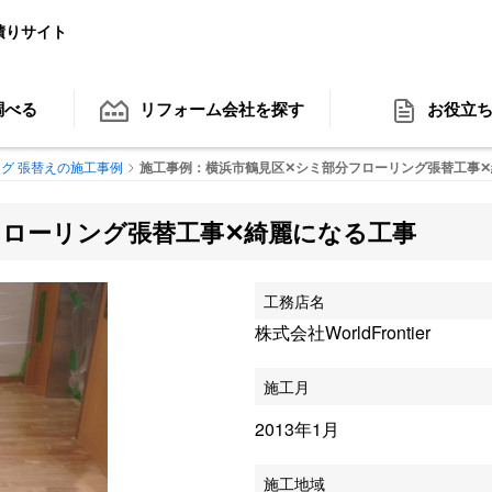
積りサイト
調べる
リフォーム会社
を探す
お役立
グ 張替えの施工事例
施工事例：横浜市鶴見区✕シミ部分フローリング張替工事✕
フローリング張替工事✕綺麗になる工事
工務店名
株式会社WorldFrontier
施工月
2013年1月
施工地域