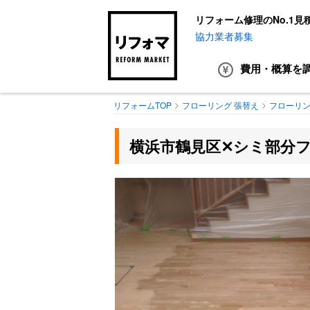
リフォーム修理のNo.1見
協力業者募集
費用・概算
を
リフォームTOP
フローリング 張替え
フローリン
横浜市鶴見区✕シミ部分