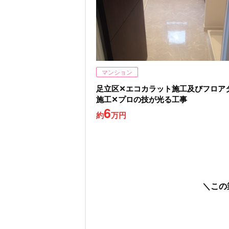
マンション
足立区✕エコカラット施工及びフロア
施工✕プロの技が光る工事
6
約
万円
この