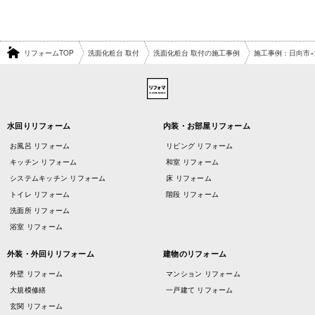
リフォームTOP
洗面化粧台 取付
洗面化粧台 取付の施工事例
施工事例：日向市
水回りリフォーム
内装・お部屋リフォーム
お風呂 リフォーム
リビング リフォーム
キッチン リフォーム
和室 リフォーム
システムキッチン リフォーム
床 リフォーム
トイレ リフォーム
階段 リフォーム
洗面所 リフォーム
浴室 リフォーム
外装・外回りリフォーム
建物のリフォーム
外壁 リフォーム
マンション リフォーム
大規模修繕
一戸建て リフォーム
玄関 リフォーム