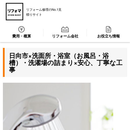
リフォーム修理のNo.1見
積りサイト
費用・概算
リフォーム会社
お役立ち情報
日向市×洗面所・浴室（お風呂・浴
槽）・洗濯場の詰まり×安心、丁寧な工
事