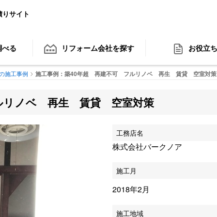
積りサイト
調べる
リフォーム会社
を探す
お役立
の施工事例
施工事例：築40年超 再建不可 フルリノベ 再生 賃貸 空室対策
ルリノベ 再生 賃貸 空室対策
工務店名
株式会社バークノア
施工月
2018年2月
施工地域