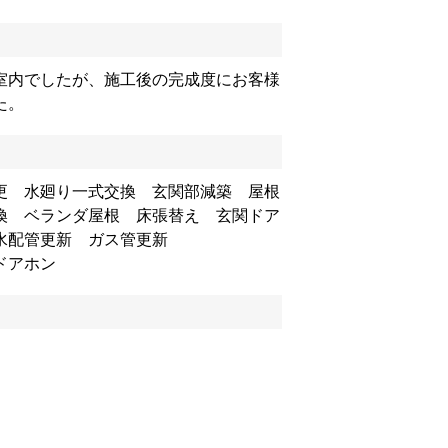
室内でしたが、施工後の完成度にお客様
た。
更 水廻り一式交換 玄関部減築 屋根
換 ベランダ屋根 床張替え 玄関ドア
水配管更新 ガス管更新
ドアホン