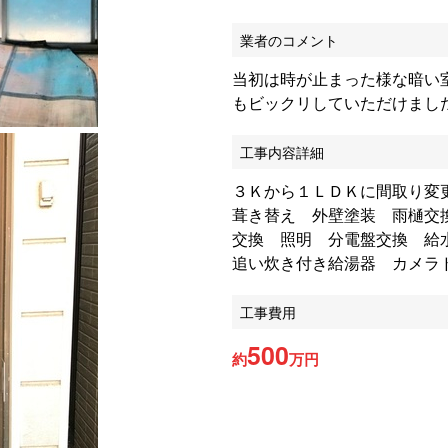
業者のコメント
当初は時が止まった様な暗い
もビックリしていただけまし
工事内容詳細
３Ｋから１ＬＤＫに間取り変
葺き替え 外壁塗装 雨樋交
交換 照明 分電盤交換 給
追い炊き付き給湯器 カメラ
工事費用
500
約
万円