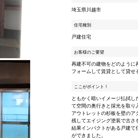
埼玉県川越市
住宅種別
戸建住宅
お客様のご要望
再建不可の建物をどのように
フォームして賃貸として貸せ
ここがポイント！
ともかく暗いイメージ払拭し
て空間の奥行きと採光を取り
アウトレットの杉板を壁のア
残してエイジング塗装で古さ
結果インパクトがある戸建て
ができました。