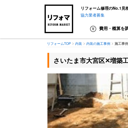
リフォーム修理のNo.1見
協力業者募集
費用・概算
を
リフォームTOP
内装
内装の施工事例
施工事例
さいたま市大宮区✕増築