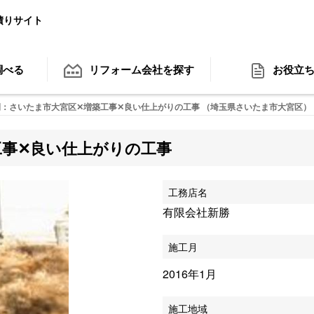
積りサイト
調べる
リフォーム会社
を探す
お役立
：さいたま市大宮区✕増築工事✕良い仕上がりの工事 （埼玉県さいたま市大宮区）
工事✕良い仕上がりの工事
工務店名
有限会社新勝
施工月
2016年1月
施工地域