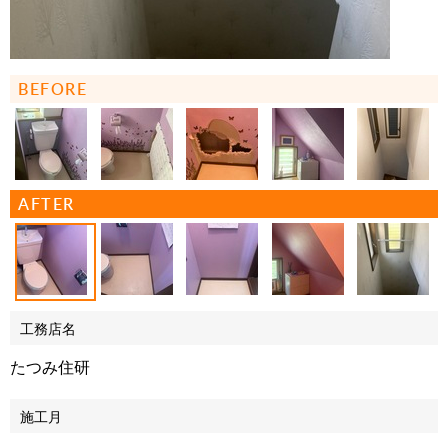
BEFORE
AFTER
工務店名
たつみ住研
施工月