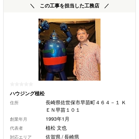
＼ この工事を担当した工務店 ／
ハウジング植松
長崎県佐世保市早苗町４６４－１ Ｋ
住所
ＥＮ早苗１０１
1993年1月
創業年月
植松 文也
代表者
佐賀県 / 長崎県
対応エリア