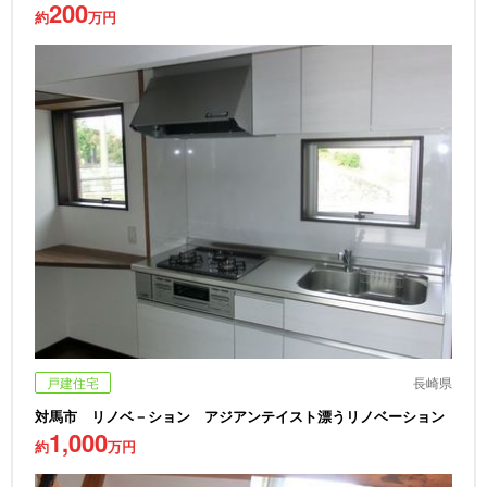
200
約
万円
戸建住宅
長崎県
対馬市 リノベ－ション アジアンテイスト漂うリノベーション
1,000
約
万円