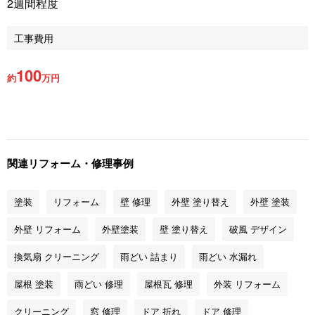
2週間程度
工事費用
100
約
万円
関連リフォーム・修理事例
塗装
リフォーム
壁 修理
外壁 塗り替え
外壁 塗装
外壁 リフォーム
外壁塗装
壁 塗り替え
破風 デザイン
換気扇 クリーニング
雨どい 詰まり
雨どい 水漏れ
屋根 塗装
雨どい 修理
屋根瓦 修理
外装 リフォーム
クリーニング
窓 修理
ドア 折れ
ドア 修理