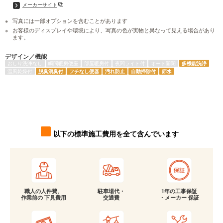
メーカーサイト
写真には一部オプションを含むことがあります
お客様のディスプレイや環境により、写真の色が実物と異なって見える場合があり
ます。
デザイン／機能
おしり洗浄なし
瞬間暖房便座
部屋暖房付
夜間ライト付
オート開閉
多機能洗浄
温風乾燥付
脱臭消臭付
フチなし便器
汚れ防止
自動掃除付
節水
以下の標準施工費用を全て含んでいます
職人の人件費、
駐車場代・
1年の工事保証
作業前の 下見費用
交通費
・メーカー 保証