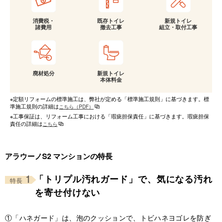
消費税・
既存トイレ
新規トイレ
諸費用
撤去工事
組立・取付工事
廃材処分
新規トイレ
本体料金
※定額リフォームの標準施工は、弊社が定める「標準施工規則」に基づきます。標
準施工規則の詳細は
こちら（PDF）
※工事保証は、リフォーム工事における「瑕疵担保責任」に基づきます。瑕疵担保
責任の詳細は
こちら
アラウーノS2 マンションの特長
1
「トリプル汚れガード」で、気になる汚れ
特長
を寄せ付けない
①「ハネガード」は、泡のクッションで、トビハネヨゴレを防ぎ