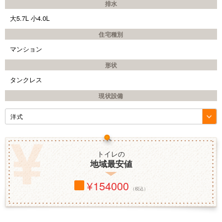
排水
大5.7L 小4.0L
住宅種別
マンション
形状
タンクレス
現状設備
トイレの
地域最安値
154000
（税込）