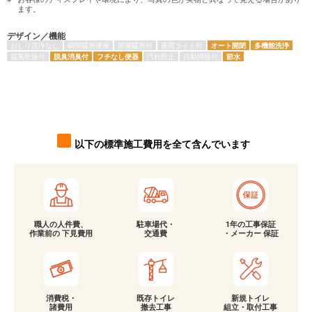
ます。
デザイン／機能
おしり洗浄なし
瞬間暖房便座
部屋暖房付
夜間ライト付
オート開閉
多機能洗浄
温風乾燥付
脱臭消臭付
フチなし便器
汚れ防止
自動掃除付
節水
以下の標準施工費用を全て含んでいます
職人の人件費、
駐車場代・
1年の工事保証
作業前の 下見費用
交通費
・メーカー 保証
消費税・
既存トイレ
新規トイレ
諸費用
撤去工事
組立・取付工事