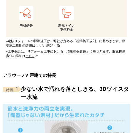
廃材処分
新規トイレ
本体料金
※定額リフォームの標準施工は、弊社が定める「標準施工規則」に基づきます。標
準施工規則の詳細は
こちら（PDF）
※工事保証は、リフォーム工事における「瑕疵担保責任」に基づきます。瑕疵担保
責任の詳細は
こちら
アラウーノV 戸建ての特長
1
少ない水で汚れを落としきる、3Dツイスタ
特長
ー水流