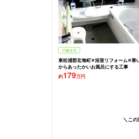
戸建住宅
東松浦郡玄海町✕浴室リフォーム✕寒
からあったかいお風呂にする工事
179
約
万円
この