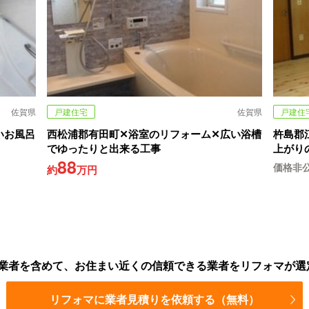
佐賀県
戸建住宅
佐賀県
戸建住
いお風呂
西松浦郡有田町✕浴室のリフォーム✕広い浴槽
杵島郡
でゆったりと出来る工事
上がり
88
価格非
約
万円
業者を含めて、お住まい近くの信頼できる業者をリフォマが選
リフォマに業者見積りを依頼する（無料）