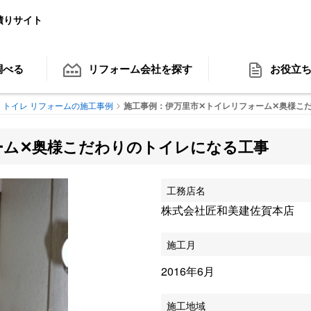
積りサイト
調べる
リフォーム会社
を探す
お役立
トイレ リフォームの施工事例
施工事例：伊万里市✕トイレリフォーム✕奥様こだ
ーム✕奥様こだわりのトイレになる工事
工務店名
株式会社匠和美建佐賀本店
施工月
2016年6月
施工地域