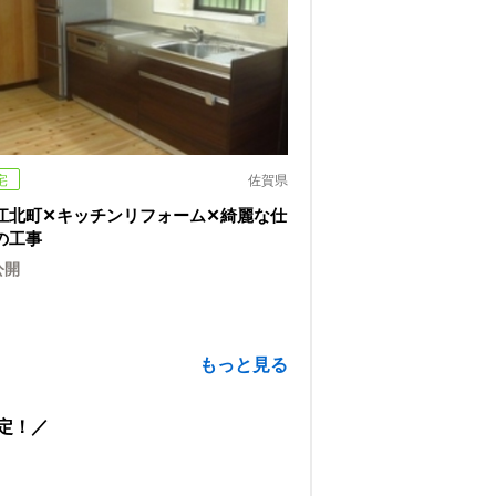
宅
佐賀県
江北町✕キッチンリフォーム✕綺麗な仕
の工事
公開
もっと見る
定！