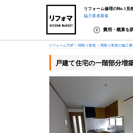
リフォーム修理のNo.1見
協力業者募集
費用・概算
を
リフォームTOP
間取り変更
間取り変更の施工事
戸建て住宅の一階部分増