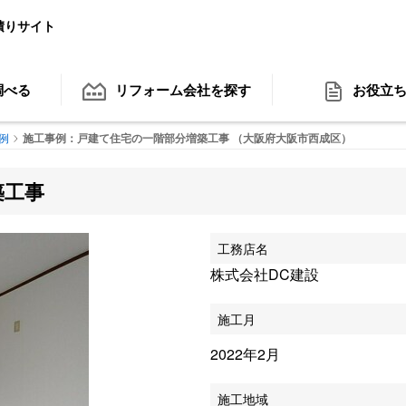
積りサイト
調べる
リフォーム会社
を探す
お役立
例
施工事例：戸建て住宅の一階部分増築工事 （大阪府大阪市西成区）
築工事
工務店名
株式会社DC建設
施工月
2022年2月
施工地域