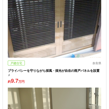
戸建住宅
奈良県
プライバシーを守りながら採風・採光が自在の雨戸パネルを設置
♫
9.7
約
万円