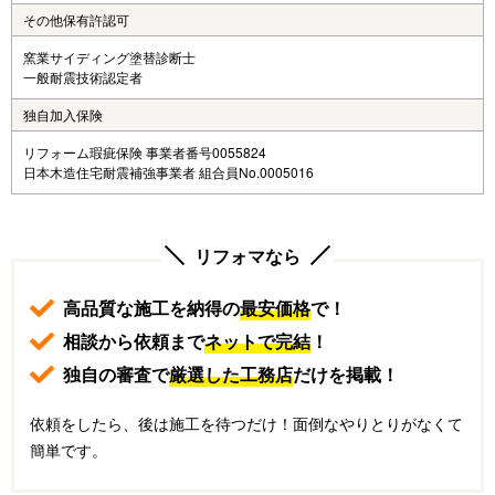
その他保有許認可
窯業サイディング塗替診断士
一般耐震技術認定者
独自加入保険
リフォーム瑕疵保険 事業者番号0055824
日本木造住宅耐震補強事業者 組合員No.0005016
リフォマなら
高品質な施工を納得の
最安価格
で！
相談から依頼まで
ネットで完結
！
独自の審査で
厳選した工務店
だけを掲載！
依頼をしたら、後は施工を待つだけ！面倒なやりとりがなくて
簡単です。