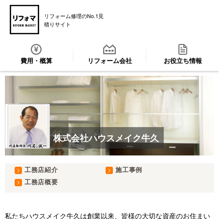
リフォーム修理のNo.1見
積りサイト
費用・概算
リフォーム会社
お役立ち情報
株式会社ハウスメイク牛久
工務店紹介
施工事例
工務店概要
私たちハウスメイク牛久は創業以来、皆様の大切な資産のお住まい