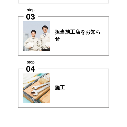
step
03
担当施工店をお知ら
せ
step
04
施工