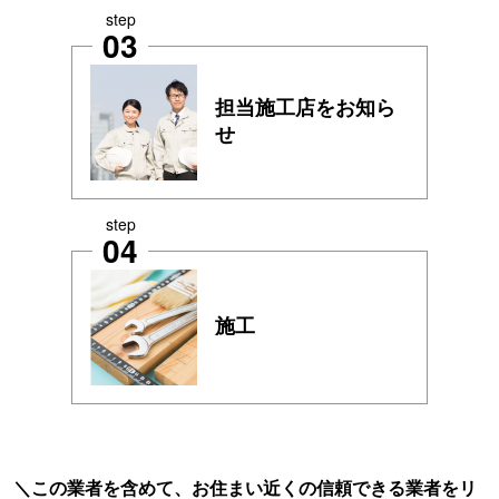
step
03
担当施工店をお知ら
せ
step
04
施工
この業者を含めて、お住まい近くの信頼できる業者をリ