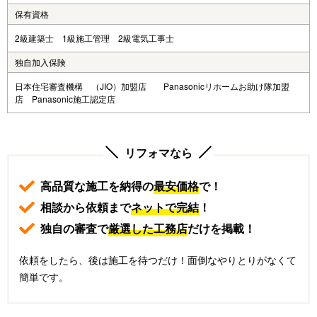
保有資格
2級建築士 1級施工管理 2級電気工事士
独自加入保険
日本住宅審査機構 （JIO）加盟店 Panasonicリホームお助け隊加盟
店 Panasonic施工認定店
リフォマなら
高品質な施工を納得の
最安価格
で！
相談から依頼まで
ネットで完結
！
独自の審査で
厳選した工務店
だけを掲載！
依頼をしたら、後は施工を待つだけ！面倒なやりとりがなくて
簡単です。