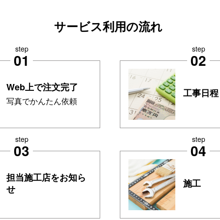
サービス利用の流れ
step
step
01
02
Web上で注文完了
工事日程
写真でかんたん依頼
step
step
03
04
担当施工店をお知ら
施工
せ