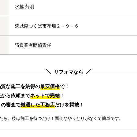
水越 芳明
茨城県つくば市花畑２－９－６
請負業者賠償責任
リフォマなら
品質な施工を納得の
最安価格
で！
談から依頼まで
ネットで完結
！
自の審査で
厳選した工務店
だけを掲載！
たら、後は施工を待つだけ！面倒なやりとりがなくて簡単です。