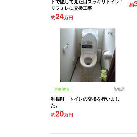
トで隠して見た目スッキリトイレ！
約
リフォレに交換工事
24
約
万円
戸建住宅
茨城県
利根町 トイレの交換を行いまし
た。
20
約
万円