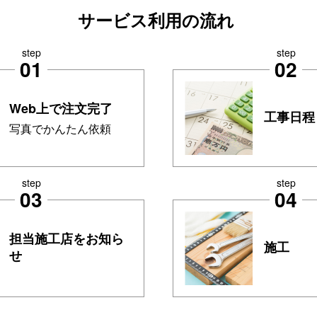
サービス利用の流れ
step
step
01
02
Web上で注文完了
工事日程
写真でかんたん依頼
step
step
03
04
担当施工店をお知ら
施工
せ