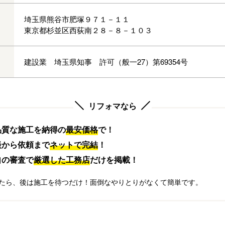
埼玉県熊谷市肥塚９７１－１１
東京都杉並区西荻南２８－８－１０３
建設業 埼玉県知事 許可（般一27）第69354号
リフォマなら
品質な施工を納得の
最安価格
で！
談から依頼まで
ネットで完結
！
自の審査で
厳選した工務店
だけを掲載！
たら、後は施工を待つだけ！面倒なやりとりがなくて簡単です。