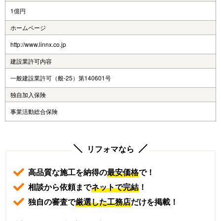
1億円
ホームページ
http://www.linnx.co.jp
建設業許可内容
一般建設業許可（般-25）第140601号
独自加入保険
事業活動総合保険
リフォマなら
高品質な施工を納得の
最安価格
で！
相談から依頼まで
ネットで完結
！
独自の審査で
厳選した工務店
だけを掲載！