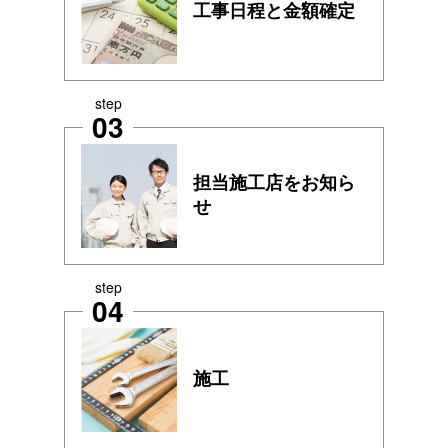
工事日程と金額確定
step
03
担当施工店をお知ら
せ
step
04
施工