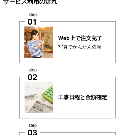
サービス利用の流れ
step
01
Web上で注文完了
写真でかんたん依頼
step
02
工事日程と金額確定
step
03