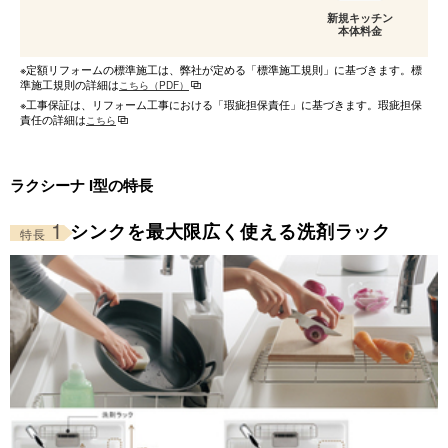
新規キッチン
本体料金
※定額リフォームの標準施工は、弊社が定める「標準施工規則」に基づきます。標
準施工規則の詳細は
こちら（PDF）
※工事保証は、リフォーム工事における「瑕疵担保責任」に基づきます。瑕疵担保
責任の詳細は
こちら
ラクシーナ I型の特長
1
シンクを最大限広く使える洗剤ラック
特長