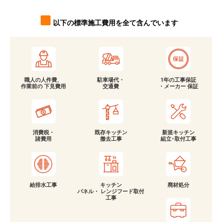
以下の標準施工費用を全て含んでいます
職人の人件費、
駐車場代・
1年の工事保証
作業前の 下見費用
交通費
・メーカー 保証
消費税・
既存キッチン
新規キッチン
諸費用
撤去工事
組立･取付工事
給排水工事
キッチン
廃材処分
パネル・ レンジフード取付
工事