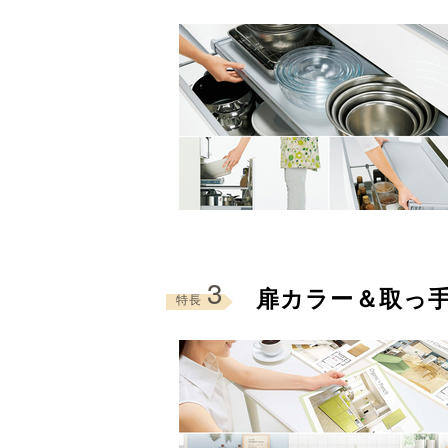
3
扉カラー＆取っ手
特長