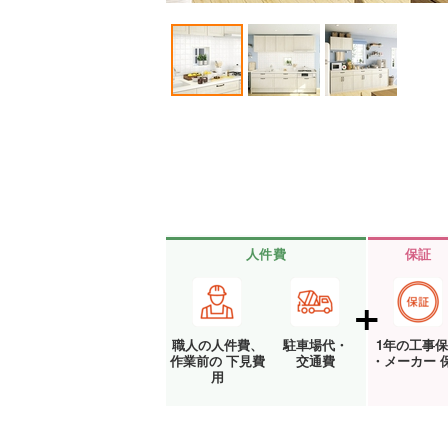
人件費
保証
職人の人件費、
駐車場代・
1年の工事
作業前の 下見費
交通費
・メーカー 
用