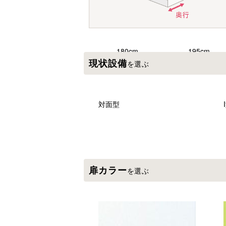
180cm
195cm
現状設備
を選ぶ
240cm
255cm
対面型
285cm
300cm
扉カラー
を選ぶ