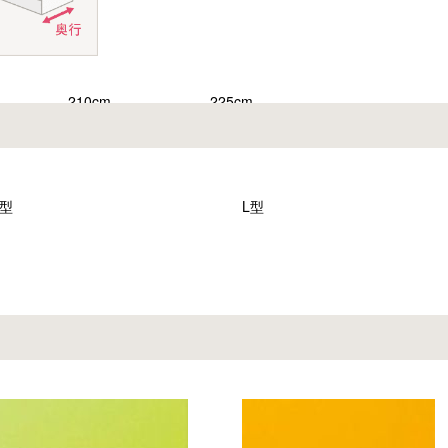
210cm
225cm
260cm
270cm
I型
L型