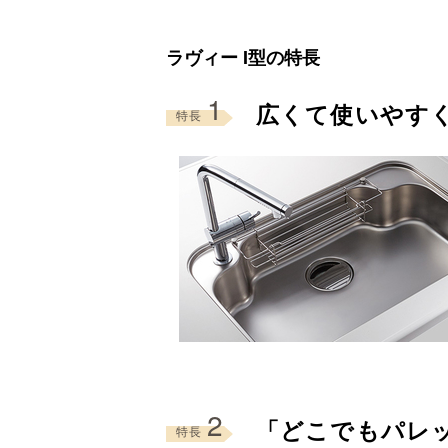
ラヴィー I型の特長
1
広くて使いやす
特長
2
「どこでもパレッ
特長