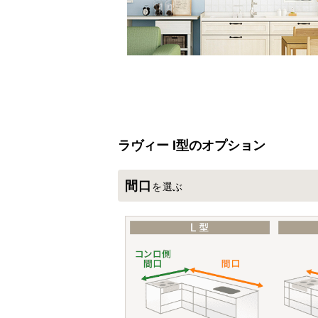
ラヴィー I型の
オプション
間口
を選ぶ