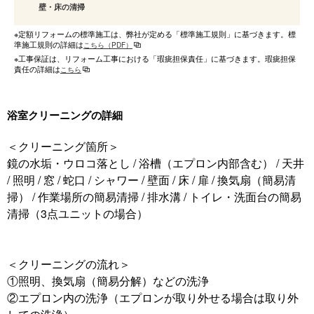
壁・床の清掃
※定額リフォームの標準施工は、弊社が定める「標準施工規則」に基づきます。標
準施工規則の詳細は
こちら（PDF）
※工事保証は、リフォーム工事における「瑕疵担保責任」に基づきます。瑕疵担保
責任の詳細は
こちら
浴室クリーニングの詳細
＜クリーニング箇所＞
鏡の水垢・ウロコ落とし / 浴槽（エプロン内部含む） / 天井
/ 照明 / 窓 / 蛇口 / シャワー / 壁面 / 床 / 扉 / 換気扇（簡易清
掃） / 作業場所の簡易清掃 / 排水溝 / トイレ・洗面台の簡易
清掃（3点ユニットの場合）
＜クリーニングの流れ＞
①照明、換気扇（簡易分解）などの洗浄
②エプロン内の洗浄（エプロンが取り外せる場合は取り外