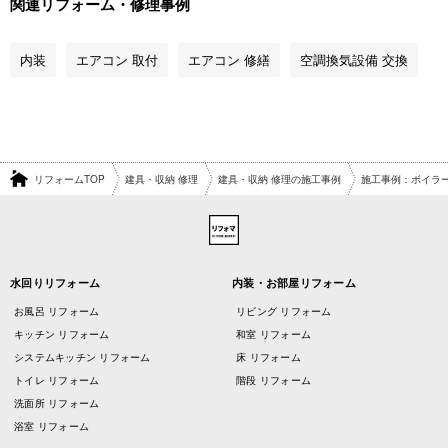
関連リフォーム・修理事例
内装
エアコン 取付
エアコン 修繕
空調換気設備 交換
リフォームTOP
建具・収納 修理
建具・収納 修理の施工事例
施工事例：ボイラ
水回りリフォーム
内装・お部屋リフォーム
お風呂 リフォーム
リビング リフォーム
キッチン リフォーム
和室 リフォーム
システムキッチン リフォーム
床 リフォーム
トイレ リフォーム
階段 リフォーム
洗面所 リフォーム
浴室 リフォーム