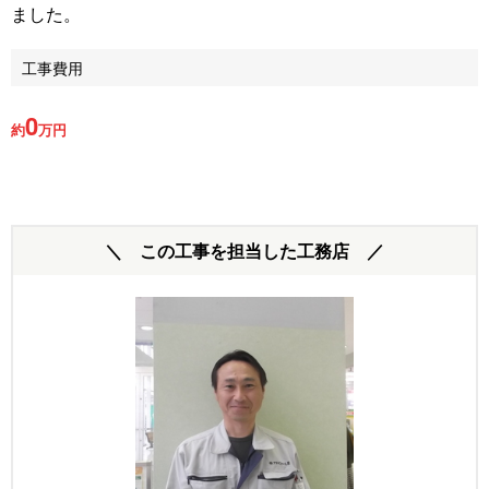
ました。
工事費用
0
約
万円
＼ この工事を担当した工務店 ／