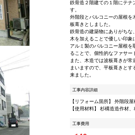
鉄骨造２階建ての１階にテナ
す。
外階段とバルコニーの屋根を
板葺きとしました。
鉄骨造の建築物にありがちな
木を加えることで優しい印象
アルミ製のバルコニー屋根を
ることで、個性的なファサー
また、木造では波板葺きが常
まいますので、平板葺きとす
来ました。
工事内容詳細
【リフォーム箇所】 外階段
【使用材料】 杉構造造作材
工事費用