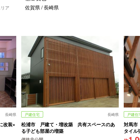
佐賀県 / 長崎県
エリア
長崎県
戸建住宅
長崎県
戸建住
に改装×
松浦市 戸建て・増改築 共有スペースのあ
対馬市
る子ども部屋の増築
タイル
1,
価格非公開