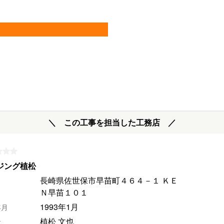
＼ この工事を担当した工務店 ／
ジング植松
長崎県佐世保市早苗町４６４－１ ＫＥ
Ｎ早苗１０１
1993年1月
年月
植松 文也
者