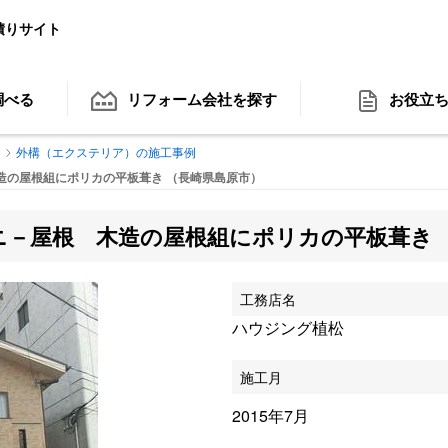
積りサイト
調べる
リフォーム会社
を探す
お役立
）
外構（エクステリア）の施工事例
造の屋根組にポリカの平板葺き （長崎県島原市）
ニ－屋根 木造の屋根組にポリカの平板葺き
工務店名
ハウジング植松
施工月
2015年7月