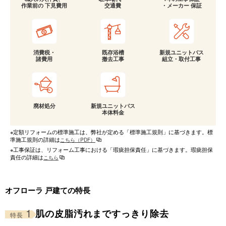
作業前の 下見費用
交通費
・メーカー 保証
消費税・
既存浴槽
新規ユニットバス
諸費用
撤去工事
組立・取付工事
廃材処分
新規ユニットバス
本体料金
※定額リフォームの標準施工は、弊社が定める「標準施工規則」に基づきます。標
準施工規則の詳細は
こちら（PDF）
※工事保証は、リフォーム工事における「瑕疵担保責任」に基づきます。瑕疵担保
責任の詳細は
こちら
オフローラ 戸建ての特長
1
肌の皮脂汚れまですっきり除去
特長