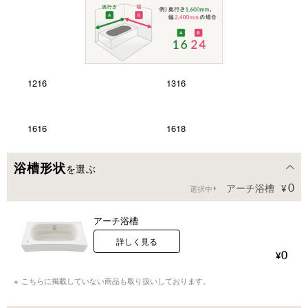
1216
1316
1616
1618
浴槽形状
を選ぶ
1818
1621
0
アーチ浴槽
選択中
1623
アーチ浴槽
詳しく見る
0
こちらに掲載していない商品も取り扱いしております。